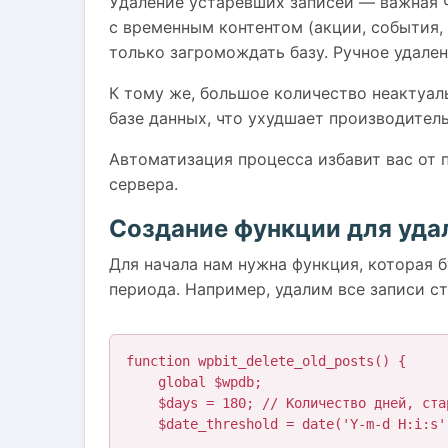
Удаление устаревших записей — важная ч
с временным контентом (акции, события,
только загромождать базу. Ручное удален
К тому же, большое количество неактуал
базе данных, что ухудшает производитель
Автоматизация процесса избавит вас от 
сервера.
Создание функции для уда
Для начала нам нужна функция, которая 
периода. Например, удалим все записи ст
function wpbit_delete_old_posts() {

    global $wpdb;

    $days = 180; // Количество дней, старше которых записи будут удалены

    $date_threshold = date('Y-m-d H:i:s', strtotime('-' . $days . ' days'));
