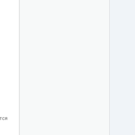
х
тся