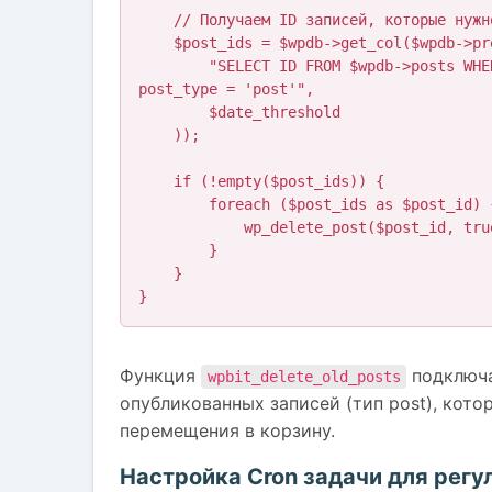
    // Получаем ID записей, которые нужно удалить

    $post_ids = $wpdb->get_col($wpdb->prepare(

        "SELECT ID FROM $wpdb->posts WHERE post_date < %s AND post_status = 'publish' AND 
post_type = 'post'",

        $date_threshold

    ));

    if (!empty($post_ids)) {

        foreach ($post_ids as $post_id) {

            wp_delete_post($post_id, true); // true - удалить без перемещения в корзину

        }

    }

}
Функция
подключа
wpbit_delete_old_posts
опубликованных записей (тип post), кото
перемещения в корзину.
Настройка Cron задачи для регу