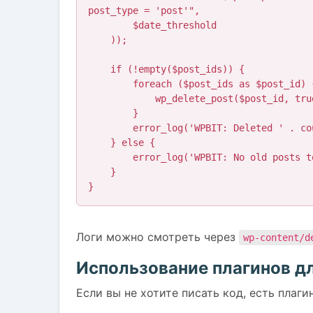
post_type = 'post'",

        $date_threshold

    ));

    if (!empty($post_ids)) {

        foreach ($post_ids as $post_id) {

            wp_delete_post($post_id, true);

        }

        error_log('WPBIT: Deleted ' . count($post_ids) . ' old posts at ' . current_time('mysql'));

    } else {

        error_log('WPBIT: No old posts to delete at ' . current_time('mysql'));

    }

}
Логи можно смотреть через
wp-content/d
Использование плагинов д
Если вы не хотите писать код, есть плаг