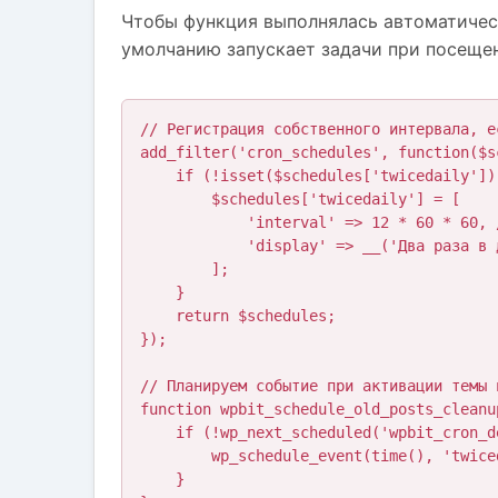
Чтобы функция выполнялась автоматическ
умолчанию запускает задачи при посещен
// Регистрация собственного интервала, е
add_filter('cron_schedules', function($sc
    if (!isset($schedules['twicedaily'])) {

        $schedules['twicedaily'] = [

            'interval' => 12 * 60 * 60, // 12 часов

            'display' => __('Два раза в день')

        ];

    }

    return $schedules;

});

// Планируем событие при активации темы и
function wpbit_schedule_old_posts_cleanup
    if (!wp_next_scheduled('wpbit_cron_delete_old_posts')) {

        wp_schedule_event(time(), 'twicedaily', 'wpbit_cron_delete_old_posts');

    }
