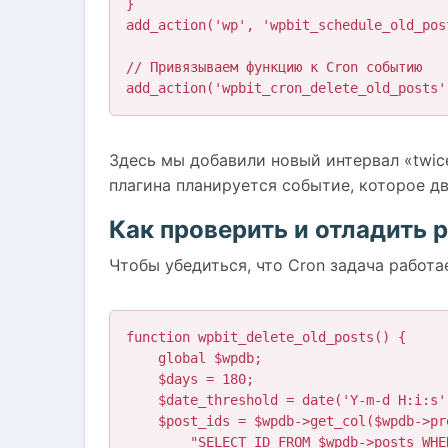
}

add_action('wp', 'wpbit_schedule_old_post
// Привязываем функцию к Cron событию

add_action('wpbit_cron_delete_old_posts'
Здесь мы добавили новый интервал «twic
плагина планируется событие, которое д
Как проверить и отладить 
Чтобы убедиться, что Cron задача работа
function wpbit_delete_old_posts() {

    global $wpdb;

    $days = 180;

    $date_threshold = date('Y-m-d H:i:s', strtotime('-' . $days . ' days'));

    $post_ids = $wpdb->get_col($wpdb->prepare(

        "SELECT ID FROM $wpdb->posts WHERE post_date < %s AND post_status = 'publish' AND 