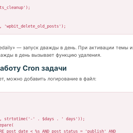
s_cleanup');

, 'wpbit_delete_old_posts');
edaily» — запуск дважды в день. При активации темы 
важды в день вызывает функцию удаления.
работу Cron задачи
ет, можно добавить логирование в файл: