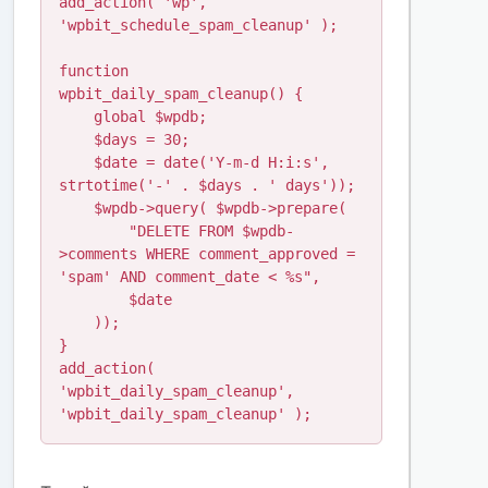
add_action( 'wp', 
'wpbit_schedule_spam_cleanup' );

function 
wpbit_daily_spam_cleanup() {

    global $wpdb;

    $days = 30;

    $date = date('Y-m-d H:i:s', 
strtotime('-' . $days . ' days'));

    $wpdb->query( $wpdb->prepare(

        "DELETE FROM $wpdb-
>comments WHERE comment_approved = 
'spam' AND comment_date < %s",

        $date

    ));

}

add_action( 
'wpbit_daily_spam_cleanup', 
'wpbit_daily_spam_cleanup' );