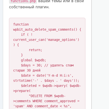
вашей темы или в свой
functions.php
собственный плагин.
function 
wpbit_auto_delete_spam_comments() {

    if ( ! 
current_user_can('manage_options') 
) {

        return;

    }

    global $wpdb;

    $days = 30; // удалять спам 
старше 30 дней

    $date = date('Y-m-d H:i:s', 
strtotime('-' . $days . ' days'));

    $deleted = $wpdb->query( $wpdb-
>prepare(

        "DELETE FROM $wpdb-
>comments WHERE comment_approved = 
'spam' AND comment_date < %s",
