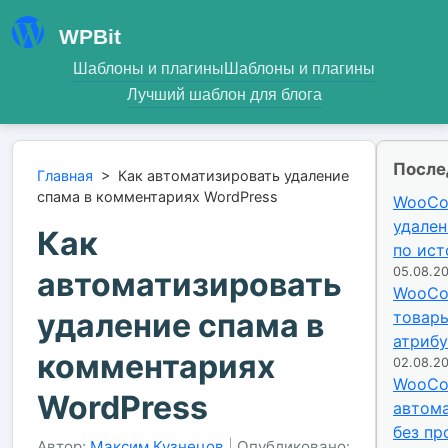
WPBit
Шаблоны и плагины
Шаблоны и плагины
Лучший шаблон для блога
После
Главная
>
Как автоматизировать удаление
спама в комментариях WordPress
WooCo
удален
Как
по ист
05.08.2
автоматизировать
WooCo
удаление спама в
товары
атриб
комментариях
02.08.2
WooCo
WordPress
автома
без пр
Автор:
Максим Кузнецов
|
Опубликовано: