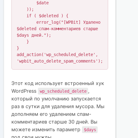
        $date

    ));

    if ( $deleted ) {

        error_log("[WPBit] Удалено 
$deleted спам-комментариев старше 
$days дней.");

    }

}

add_action('wp_scheduled_delete', 
'wpbit_auto_delete_spam_comments');
Этот код использует встроенный хук
WordPress
,
wp_scheduled_delete
который по умолчанию запускается
раз в сутки для удаления мусора. Мы
дополняем его удалением спам-
комментариев старше 30 дней. Вы
можете изменить параметр
$days
под свои нужды.