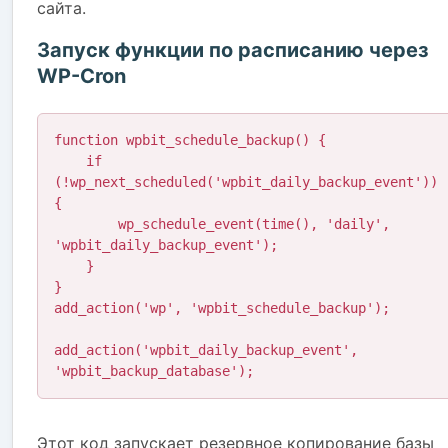
сайта.
Запуск функции по расписанию через
WP-Cron
function wpbit_schedule_backup() {

    if 
(!wp_next_scheduled('wpbit_daily_backup_event')) 
{

        wp_schedule_event(time(), 'daily', 
'wpbit_daily_backup_event');

    }

}

add_action('wp', 'wpbit_schedule_backup');

add_action('wpbit_daily_backup_event', 
'wpbit_backup_database');
Этот код запускает резервное копирование базы