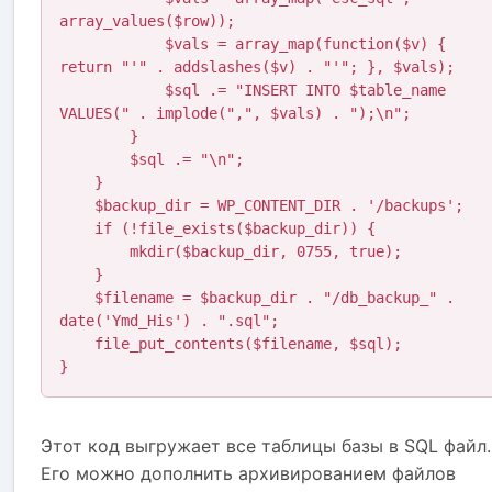
array_values($row));

            $vals = array_map(function($v) { 
return "'" . addslashes($v) . "'"; }, $vals);

            $sql .= "INSERT INTO $table_name 
VALUES(" . implode(",", $vals) . ");\n";

        }

        $sql .= "\n";

    }

    $backup_dir = WP_CONTENT_DIR . '/backups';

    if (!file_exists($backup_dir)) {

        mkdir($backup_dir, 0755, true);

    }

    $filename = $backup_dir . "/db_backup_" . 
date('Ymd_His') . ".sql";

    file_put_contents($filename, $sql);

}
Этот код выгружает все таблицы базы в SQL файл.
Его можно дополнить архивированием файлов