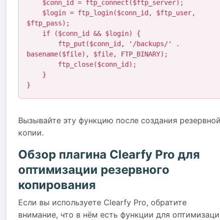
    $conn_id = ftp_connect($ftp_server);

    $login = ftp_login($conn_id, $ftp_user, 
$ftp_pass);

    if ($conn_id && $login) {

        ftp_put($conn_id, '/backups/' . 
basename($file), $file, FTP_BINARY);

        ftp_close($conn_id);

    }

}
Вызывайте эту функцию после создания резервно
копии.
Обзор плагина Clearfy Pro для
оптимизации резервного
копирования
Если вы используете Clearfy Pro, обратите
внимание, что в нём есть функции для оптимизац