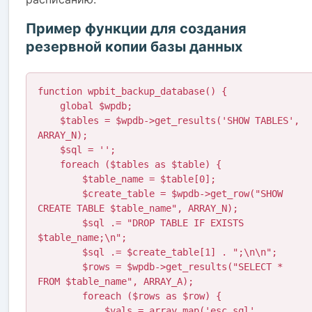
Пример функции для создания
резервной копии базы данных
function wpbit_backup_database() {

    global $wpdb;

    $tables = $wpdb->get_results('SHOW TABLES', 
ARRAY_N);

    $sql = '';

    foreach ($tables as $table) {

        $table_name = $table[0];

        $create_table = $wpdb->get_row("SHOW 
CREATE TABLE $table_name", ARRAY_N);

        $sql .= "DROP TABLE IF EXISTS 
$table_name;\n";

        $sql .= $create_table[1] . ";\n\n";

        $rows = $wpdb->get_results("SELECT * 
FROM $table_name", ARRAY_A);

        foreach ($rows as $row) {

            $vals = array_map('esc_sql', 