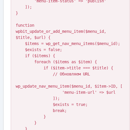
        'menu-item-status' => 'publish'

    ]);

}

function 
wpbit_update_or_add_menu_item($menu_id, 
$title, $url) {

    $items = wp_get_nav_menu_items($menu_id);

    $exists = false;

    if ($items) {

        foreach ($items as $item) {

            if ($item->title === $title) {

                // Обновляем URL

wp_update_nav_menu_item($menu_id, $item->ID, [

                    'menu-item-url' => $url

                ]);

                $exists = true;

                break;

            }

        }

    }
