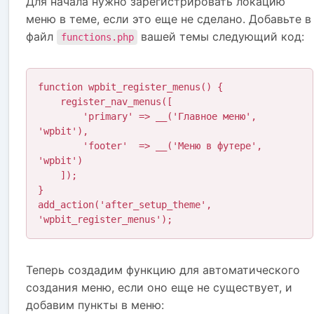
Для начала нужно зарегистрировать локацию
меню в теме, если это еще не сделано. Добавьте в
файл
вашей темы следующий код:
functions.php
function wpbit_register_menus() {

    register_nav_menus([

        'primary' => __('Главное меню', 
'wpbit'),

        'footer'  => __('Меню в футере', 
'wpbit')

    ]);

}

add_action('after_setup_theme', 
'wpbit_register_menus');
Теперь создадим функцию для автоматического
создания меню, если оно еще не существует, и
добавим пункты в меню: