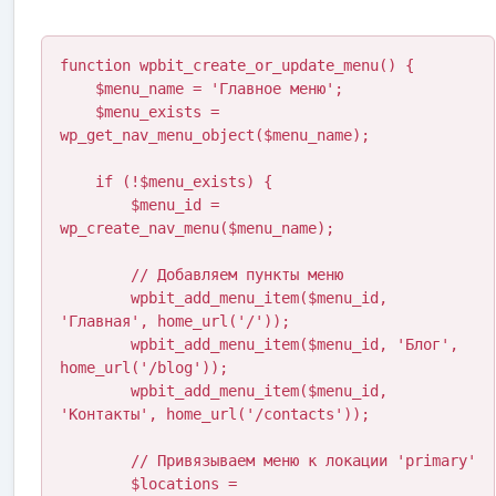
function wpbit_create_or_update_menu() {

    $menu_name = 'Главное меню';

    $menu_exists = 
wp_get_nav_menu_object($menu_name);

    if (!$menu_exists) {

        $menu_id = 
wp_create_nav_menu($menu_name);

        // Добавляем пункты меню

        wpbit_add_menu_item($menu_id, 
'Главная', home_url('/'));

        wpbit_add_menu_item($menu_id, 'Блог', 
home_url('/blog'));

        wpbit_add_menu_item($menu_id, 
'Контакты', home_url('/contacts'));

        // Привязываем меню к локации 'primary'

        $locations = 