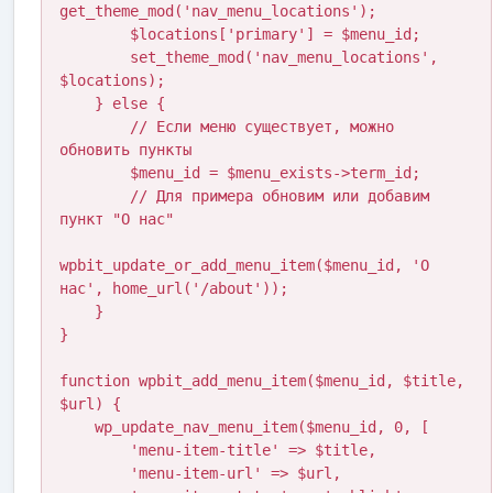
get_theme_mod('nav_menu_locations');

        $locations['primary'] = $menu_id;

        set_theme_mod('nav_menu_locations', 
$locations);

    } else {

        // Если меню существует, можно 
обновить пункты

        $menu_id = $menu_exists->term_id;

        // Для примера обновим или добавим 
пункт "О нас"

wpbit_update_or_add_menu_item($menu_id, 'О 
нас', home_url('/about'));

    }

}

function wpbit_add_menu_item($menu_id, $title, 
$url) {

    wp_update_nav_menu_item($menu_id, 0, [

        'menu-item-title' => $title,

        'menu-item-url' => $url,
