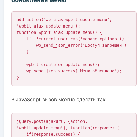
обновления меню
add_action('wp_ajax_wpbit_update_menu', 
'wpbit_ajax_update_menu');

function wpbit_ajax_update_menu() {

    if (!current_user_can('manage_options')) {

        wp_send_json_error('Доступ запрещен');

    }

    wpbit_create_or_update_menu();

    wp_send_json_success('Меню обновлено');

}
В JavaScript вызов можно сделать так:
jQuery.post(ajaxurl, {action: 
'wpbit_update_menu'}, function(response) {

    if(response.success) {
